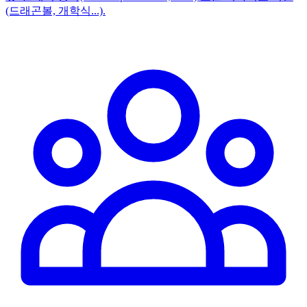
(드래곤볼, 개학식...).