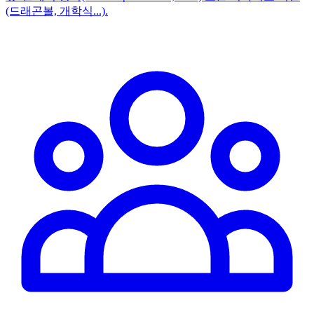
(드래곤볼, 개학식...).