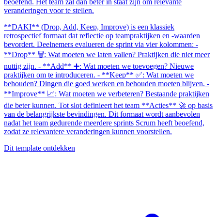
beoefend. Het team zal dan beter in staat zijn om relevante
veranderingen voor te stellen.
**DAKI** (Drop, Add, Keep, Improve) is een klassiek
retrospectief formaat dat reflectie op teampraktijken en -waarden
bevordert. Deelnemers evalueren de sprint via vier kolommen: -
**Drop** 🗑️: Wat moeten we laten vallen? Praktijken die niet meer
nuttig zijn. - **Add** ➕: Wat moeten we toevoegen? Nieuwe
praktijken om te introduceren. - **Keep** ✅: Wat moeten we
behouden? Dingen die goed werken en behouden moeten blijven. -
**Improve** 📈: Wat moeten we verbeteren? Bestaande praktijken
die beter kunnen. Tot slot definieert het team **Acties** 🚀 op basis
van de belangrijkste bevindingen. Dit formaat wordt aanbevolen
nadat het team gedurende meerdere sprints Scrum heeft beoefend,
zodat ze relevantere veranderingen kunnen voorstellen.
Dit template ontdekken