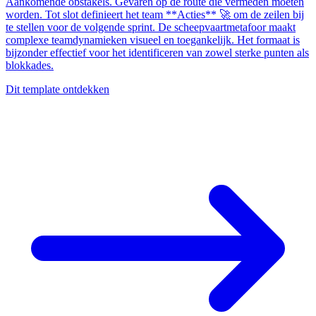
Aankomende obstakels. Gevaren op de route die vermeden moeten
worden. Tot slot definieert het team **Acties** 🚀 om de zeilen bij
te stellen voor de volgende sprint. De scheepvaartmetafoor maakt
complexe teamdynamieken visueel en toegankelijk. Het formaat is
bijzonder effectief voor het identificeren van zowel sterke punten als
blokkades.
Dit template ontdekken