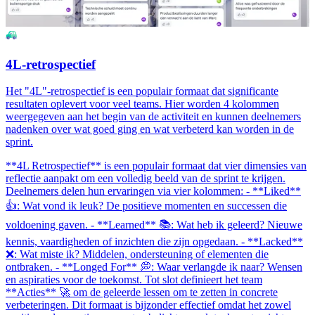
4L-retrospectief
Het "4L"-retrospectief is een populair formaat dat significante
resultaten oplevert voor veel teams. Hier worden 4 kolommen
weergegeven aan het begin van de activiteit en kunnen deelnemers
nadenken over wat goed ging en wat verbeterd kan worden in de
sprint.
**4L Retrospectief** is een populair formaat dat vier dimensies van
reflectie aanpakt om een volledig beeld van de sprint te krijgen.
Deelnemers delen hun ervaringen via vier kolommen: - **Liked**
👍: Wat vond ik leuk? De positieve momenten en successen die
voldoening gaven. - **Learned** 📚: Wat heb ik geleerd? Nieuwe
kennis, vaardigheden of inzichten die zijn opgedaan. - **Lacked**
❌: Wat miste ik? Middelen, ondersteuning of elementen die
ontbraken. - **Longed For** 💭: Waar verlangde ik naar? Wensen
en aspiraties voor de toekomst. Tot slot definieert het team
**Acties** 🚀 om de geleerde lessen om te zetten in concrete
verbeteringen. Dit formaat is bijzonder effectief omdat het zowel