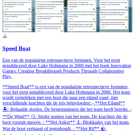
Speed Boat
Een van de populairste retrospectieve formaten. Voor het eerst
gepubliceerd door Luke Hohmann in 2006 met het boek Innovation
Games: Creating Breakthrough Products Through Collaborative
Play.
**Speed Boat** is een van de populairste retrospectieve formaten,
voor het eerst gepubliceerd door Luke Hohmann in 2006. Het team
wordt vergeleken met een boot die naar een eiland vaart, met
verschillende krachten die de reis beïnvloeden: - **Het Eiland**
🏝️: Behaalde doelen. De bestemmingen die het team heeft bereikt. -
**De Wind** 💨: Sterke punten van het team. De krachten die de
boot vooruit stuwen. - **Het Anker** ⚓: Blokkades van het team.
Wat de boot vertraagt of tegenhoudt. - **Het Rif** 🪨: