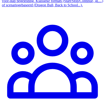
voor-stap begeleiding. Klassieke formats (Start/Stop/Continue, 4L...)
of scenariogebaseerd (Dragon Ball, Back to School...).