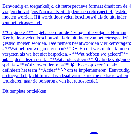
Eenvoudig en toegankelijk, dit retrospectieve formaat draait om de 4
vragen die volgens Norman Kerth tijdens een retrospectief gesteld
moeten worden. Hij wordt door velen beschouwd als de uitvinder
van het retrospectief.
**Originele 4** is gebaseerd op de 4 vragen die volgens Norman
Kerth, door velen beschouwd als de uitvinder van het retrospectief,
gesteld moeten worden. Deelnemers beantwoorden vier kernvragen:
- **Wat hebben we goed gedaan?** 🎯: En dat we zouden kunnen
vergeten als we het niet bespreken. - **Wat hebben we geleerd?**
📖: Tijdens deze sprint. - **Wat anders doen?** 🔄: In de volgende
sprints. - **Wat verwondert ons?** 🧩: Keer op keer. Tot slot
definieert het team **Acties** 🚀 om te implementeren. Eenvoudig
en toegankelijk, dit formaat is ideaal voor teams die de basis willen
terugkeren naar de oorsprong van het retrospectief.
Dit template ontdekken