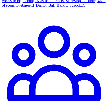
voor-stap begeleiding. Klassieke formats (Start/Stop/Continue, 4L...)
of scenariogebaseerd (Dragon Ball, Back to School...).