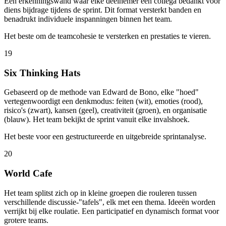
Een erkenningswand waar elke deelnemer een collega bedankt voor
diens bijdrage tijdens de sprint. Dit format versterkt banden en
benadrukt individuele inspanningen binnen het team.
Het beste om de teamcohesie te versterken en prestaties te vieren.
19
Six Thinking Hats
Gebaseerd op de methode van Edward de Bono, elke "hoed"
vertegenwoordigt een denkmodus: feiten (wit), emoties (rood),
risico's (zwart), kansen (geel), creativiteit (groen), en organisatie
(blauw). Het team bekijkt de sprint vanuit elke invalshoek.
Het beste voor een gestructureerde en uitgebreide sprintanalyse.
20
World Cafe
Het team splitst zich op in kleine groepen die rouleren tussen
verschillende discussie-"tafels", elk met een thema. Ideeën worden
verrijkt bij elke roulatie. Een participatief en dynamisch format voor
grotere teams.