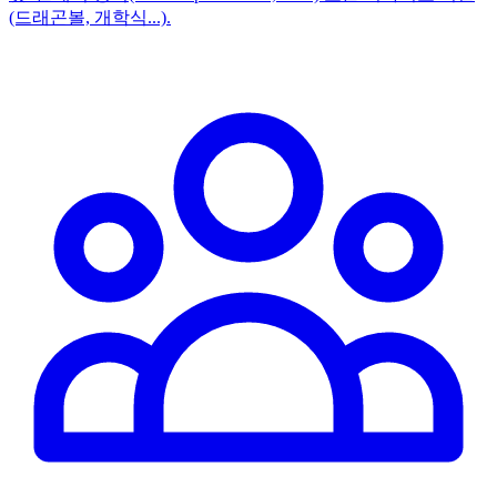
(드래곤볼, 개학식...).