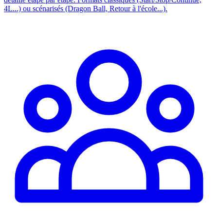
4L...) ou scénarisés (Dragon Ball, Retour à l'école...).