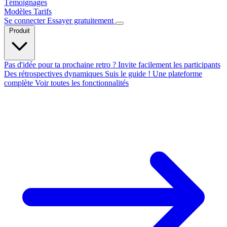
Témoignages
Modèles
Tarifs
Se connecter
Essayer gratuitement
Produit
Pas d'idée pour ta prochaine retro ?
Invite facilement les participants
Des rétrospectives dynamiques
Suis le guide !
Une plateforme
complète
Voir toutes les fonctionnalités