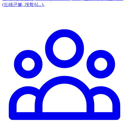
(드래곤볼, 개학식...).