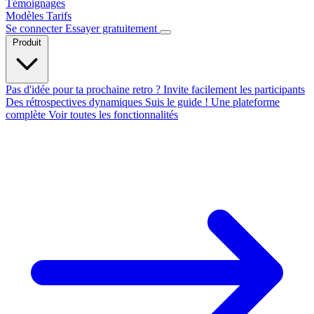
Témoignages
Modèles
Tarifs
Se connecter
Essayer gratuitement
Produit
Pas d'idée pour ta prochaine retro ?
Invite facilement les participants
Des rétrospectives dynamiques
Suis le guide !
Une plateforme
complète
Voir toutes les fonctionnalités