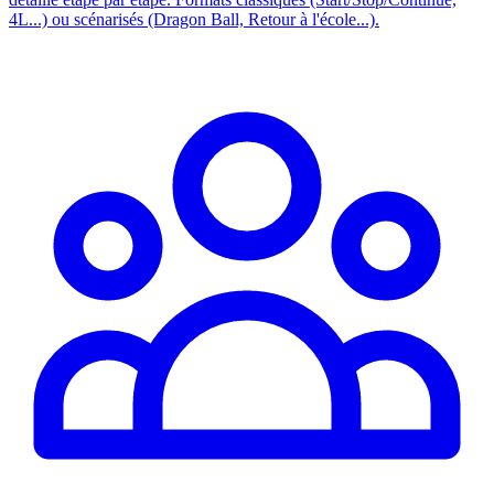
4L...) ou scénarisés (Dragon Ball, Retour à l'école...).