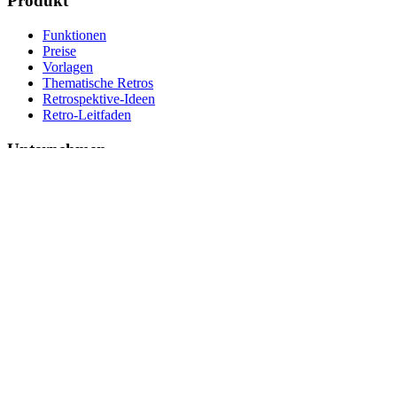
Produkt
Funktionen
Preise
Vorlagen
Thematische Retros
Retrospektive-Ideen
Retro-Leitfaden
Unternehmen
Wer sind wir?
Kontakt
Rechtliches
Datenschutzrichtlinie
Nutzungsbedingungen
Impressum
© 2026 Umbreon. Alle Rechte vorbehalten.