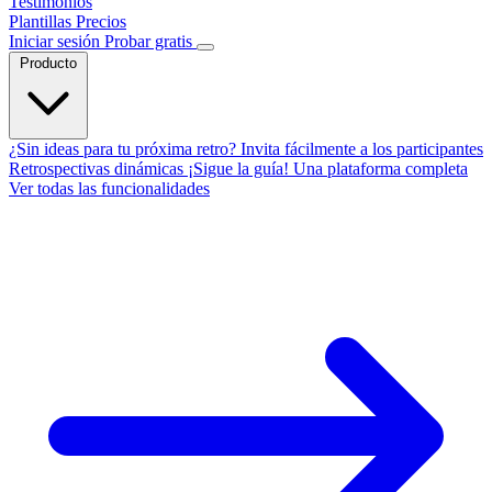
Testimonios
Plantillas
Precios
Iniciar sesión
Probar gratis
Producto
¿Sin ideas para tu próxima retro?
Invita fácilmente a los participantes
Retrospectivas dinámicas
¡Sigue la guía!
Una plataforma completa
Ver todas las funcionalidades