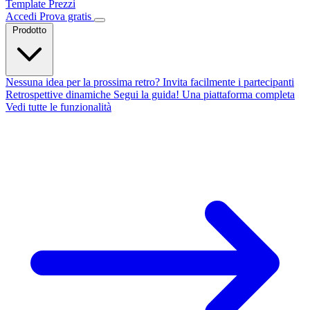
Template
Prezzi
Accedi
Prova gratis
Prodotto
Nessuna idea per la prossima retro?
Invita facilmente i partecipanti
Retrospettive dinamiche
Segui la guida!
Una piattaforma completa
Vedi tutte le funzionalità