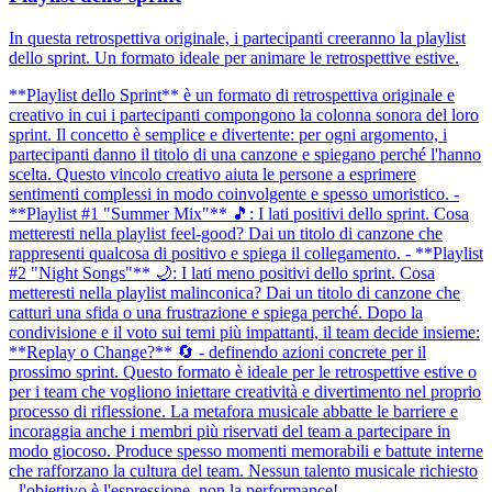
In questa retrospettiva originale, i partecipanti creeranno la playlist
dello sprint. Un formato ideale per animare le retrospettive estive.
**Playlist dello Sprint** è un formato di retrospettiva originale e
creativo in cui i partecipanti compongono la colonna sonora del loro
sprint. Il concetto è semplice e divertente: per ogni argomento, i
partecipanti danno il titolo di una canzone e spiegano perché l'hanno
scelta. Questo vincolo creativo aiuta le persone a esprimere
sentimenti complessi in modo coinvolgente e spesso umoristico. -
**Playlist #1 "Summer Mix"** 🎵: I lati positivi dello sprint. Cosa
metteresti nella playlist feel-good? Dai un titolo di canzone che
rappresenti qualcosa di positivo e spiega il collegamento. - **Playlist
#2 "Night Songs"** 🌙: I lati meno positivi dello sprint. Cosa
metteresti nella playlist malinconica? Dai un titolo di canzone che
catturi una sfida o una frustrazione e spiega perché. Dopo la
condivisione e il voto sui temi più impattanti, il team decide insieme:
**Replay o Change?** 🔄 - definendo azioni concrete per il
prossimo sprint. Questo formato è ideale per le retrospettive estive o
per i team che vogliono iniettare creatività e divertimento nel proprio
processo di riflessione. La metafora musicale abbatte le barriere e
incoraggia anche i membri più riservati del team a partecipare in
modo giocoso. Produce spesso momenti memorabili e battute interne
che rafforzano la cultura del team. Nessun talento musicale richiesto
- l'obiettivo è l'espressione, non la performance!