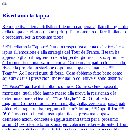
Rivediamo la tappa
Retrospettiva a tema ciclistico. Il team ha appena tagliato il traguardo
della tappa del giorno (il suo sprint). È il momento di fare il bilancio
e prepararsi per la prossima tappa.
**Rivediamo la Tappa** è una retrospettiva a tema ciclistico che si
ispira all'emozione e alla strategia del Tour de France. Il team ha
appena tagliato il traguardo della tappa del giorno - il suo sprint - ed
è il momento di analizzare la corsa. Come una squadra ciclistica che
rivede la propria prestazione dopo una tappa estenuante: - **Il
Team** 🚴: I nostri punti di forza. Cosa abbiamo fatto bene come
squadra? Quali prestazioni individuali o collettive si sono distinte? -
**I Passi** ⛰️: Le difficoltà incontrate. Come scalare i passi di
montagna, quali sfide hanno messo alla prova la resistenza e la
determinazione del team? - **Le Maglie** 🏅: Gli obiettivi
raggiunti. Come conquistare una maglia gialla, verde o a pois, quali
obiettivi e traguardi ha raggiunto il team? Infine, **Dopo il Tour**
🎯 è il momento in cui il team pianifica la prossima tappa -
definendo azioni concrete e aggiustamenti tattici per il prossimo
sprint. Questo formato funziona particolarmente bene durante il Tour
de France o altri eventi ciclistici, ma la sua metafora è accessibile