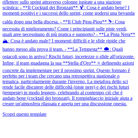
riflettere sullo sprint attraverso colonne ispirate a una stazione
sciistica: - **Il Cocktail dei Bronzati** 🍹: Cosa è andato bene? I
momenti positivi e i successi dello sprint, come godersi una bevanda
calda dopo una bella discesa. - **Il Club Piou-Piou** ⛷️: Cosa
necessita di miglioramento? Come i principianti sulle piste verdi,
quali aree necessitano di più pratica e supporto? - **La Pista Nera**
🏔️: Cosa è andato male? I momenti difficili e le sfide ripide che
hanno messo alla prova il team. - **La Tempesta** 🌨️: Quali
ostacoli sono in arrivo? Rischi futuri, incertezze o sfide all'orizzonte.
Infine, il team guadagna la sua **Stella d'Oro** ⭐ definendo azioni
concrete da implementare per il prossimo sprint. Questo formato è
perfetto per i team che cercano una retrospettiva stagionale o
tematica, particolarmente durante l'inverno. La metafora dello sci
rende facile discutere delle difficoltà (piste nere) e dei rischi futuri
(tempeste) in modo leggero, celebrando al contempo ciò che è
andato bene (cocktail dei bronzati). Il rompighiaccio iniziale aiuta a
creare un'atmosfera rilassata e aperta per una discussione onesta.
Scopri questo template