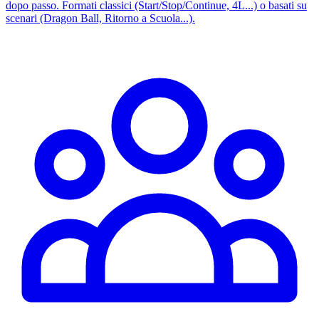
dopo passo. Formati classici (Start/Stop/Continue, 4L...) o basati su
scenari (Dragon Ball, Ritorno a Scuola...).