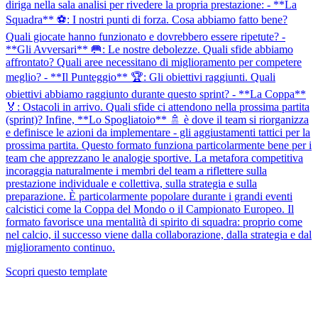
diriga nella sala analisi per rivedere la propria prestazione: - **La
Squadra** ⚽: I nostri punti di forza. Cosa abbiamo fatto bene?
Quali giocate hanno funzionato e dovrebbero essere ripetute? -
**Gli Avversari** 🥅: Le nostre debolezze. Quali sfide abbiamo
affrontato? Quali aree necessitano di miglioramento per competere
meglio? - **Il Punteggio** 🏆: Gli obiettivi raggiunti. Quali
obiettivi abbiamo raggiunto durante questo sprint? - **La Coppa**
🏅: Ostacoli in arrivo. Quali sfide ci attendono nella prossima partita
(sprint)? Infine, **Lo Spogliatoio** 🚿 è dove il team si riorganizza
e definisce le azioni da implementare - gli aggiustamenti tattici per la
prossima partita. Questo formato funziona particolarmente bene per i
team che apprezzano le analogie sportive. La metafora competitiva
incoraggia naturalmente i membri del team a riflettere sulla
prestazione individuale e collettiva, sulla strategia e sulla
preparazione. È particolarmente popolare durante i grandi eventi
calcistici come la Coppa del Mondo o il Campionato Europeo. Il
formato favorisce una mentalità di spirito di squadra: proprio come
nel calcio, il successo viene dalla collaborazione, dalla strategia e dal
miglioramento continuo.
Scopri questo template