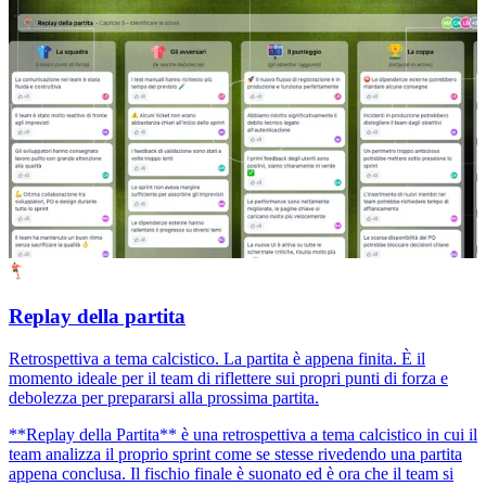
Replay della partita
Retrospettiva a tema calcistico. La partita è appena finita. È il
momento ideale per il team di riflettere sui propri punti di forza e
debolezza per prepararsi alla prossima partita.
**Replay della Partita** è una retrospettiva a tema calcistico in cui il
team analizza il proprio sprint come se stesse rivedendo una partita
appena conclusa. Il fischio finale è suonato ed è ora che il team si