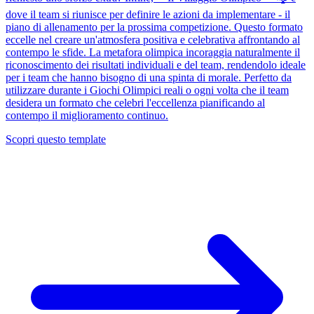
dove il team si riunisce per definire le azioni da implementare - il
piano di allenamento per la prossima competizione. Questo formato
eccelle nel creare un'atmosfera positiva e celebrativa affrontando al
contempo le sfide. La metafora olimpica incoraggia naturalmente il
riconoscimento dei risultati individuali e del team, rendendolo ideale
per i team che hanno bisogno di una spinta di morale. Perfetto da
utilizzare durante i Giochi Olimpici reali o ogni volta che il team
desidera un formato che celebri l'eccellenza pianificando al
contempo il miglioramento continuo.
Scopri questo template