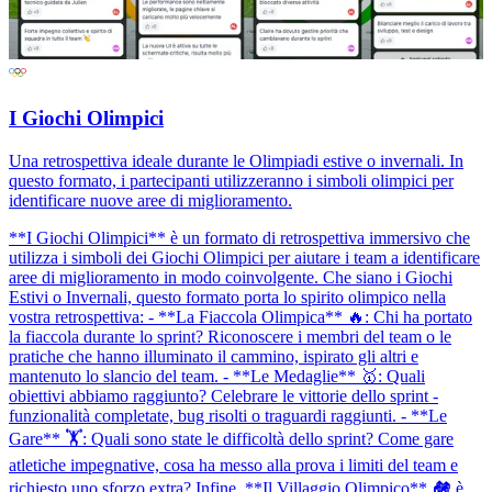
I Giochi Olimpici
Una retrospettiva ideale durante le Olimpiadi estive o invernali. In
questo formato, i partecipanti utilizzeranno i simboli olimpici per
identificare nuove aree di miglioramento.
**I Giochi Olimpici** è un formato di retrospettiva immersivo che
utilizza i simboli dei Giochi Olimpici per aiutare i team a identificare
aree di miglioramento in modo coinvolgente. Che siano i Giochi
Estivi o Invernali, questo formato porta lo spirito olimpico nella
vostra retrospettiva: - **La Fiaccola Olimpica** 🔥: Chi ha portato
la fiaccola durante lo sprint? Riconoscere i membri del team o le
pratiche che hanno illuminato il cammino, ispirato gli altri e
mantenuto lo slancio del team. - **Le Medaglie** 🥇: Quali
obiettivi abbiamo raggiunto? Celebrare le vittorie dello sprint -
funzionalità completate, bug risolti o traguardi raggiunti. - **Le
Gare** 🏋️: Quali sono state le difficoltà dello sprint? Come gare
atletiche impegnative, cosa ha messo alla prova i limiti del team e
richiesto uno sforzo extra? Infine, **Il Villaggio Olimpico** 🏘️ è