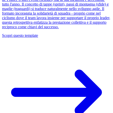
tutto l'anno. Il concetto di tappe (sprint), passi di montagna (sfide) e
maglie (traguardi) si traduce naturalmente nello sviluppo agile. Il
formato incoraggia la solidarietà di squadra - proprio come nel
ciclismo dove il team lavora insieme per supportare il proprio leader,
questa retrospettiva enfatizza la prestazione collettiva e il supporto
reciproco come chiavi del successo.
Scopri questo template