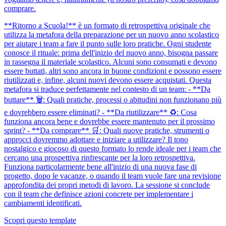
comprare.
**Ritorno a Scuola!** è un formato di retrospettiva originale che
utilizza la metafora della preparazione per un nuovo anno scolastico
per aiutare i team a fare il punto sulle loro pratiche. Ogni studente
conosce il rituale: prima dell'inizio del nuovo anno, bisogna passare
in rassegna il materiale scolastico. Alcuni sono consumati e devono
essere buttati, altri sono ancora in buone condizioni e possono essere
riutilizzati e, infine, alcuni nuovi devono essere acquistati. Questa
metafora si traduce perfettamente nel contesto di un team: - **Da
buttare** 🗑️: Quali pratiche, processi o abitudini non funzionano più
e dovrebbero essere eliminati? - **Da riutilizzare** ♻️: Cosa
funziona ancora bene e dovrebbe essere mantenuto per il prossimo
sprint? - **Da comprare** 🛒: Quali nuove pratiche, strumenti o
approcci dovremmo adottare e iniziare a utilizzare? Il tono
nostalgico e giocoso di questo formato lo rende ideale per i team che
cercano una prospettiva rinfrescante per la loro retrospettiva.
Funziona particolarmente bene all'inizio di una nuova fase di
progetto, dopo le vacanze, o quando il team vuole fare una revisione
approfondita dei propri metodi di lavoro. La sessione si conclude
con il team che definisce azioni concrete per implementare i
cambiamenti identificati.
Scopri questo template