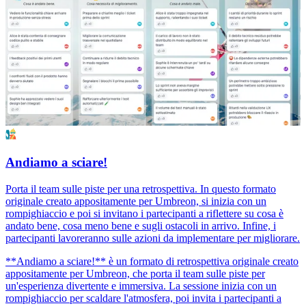
Andiamo a sciare!
Porta il team sulle piste per una retrospettiva. In questo formato
originale creato appositamente per Umbreon, si inizia con un
rompighiaccio e poi si invitano i partecipanti a riflettere su cosa è
andato bene, cosa meno bene e sugli ostacoli in arrivo. Infine, i
partecipanti lavoreranno sulle azioni da implementare per migliorare.
**Andiamo a sciare!** è un formato di retrospettiva originale creato
appositamente per Umbreon, che porta il team sulle piste per
un'esperienza divertente e immersiva. La sessione inizia con un
rompighiaccio per scaldare l'atmosfera, poi invita i partecipanti a