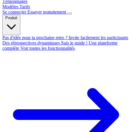
Témoignages
Modèles
Tarifs
Se connecter
Essayer gratuitement
Produit
Pas d'idée pour ta prochaine retro ?
Invite facilement les participants
Des rétrospectives dynamiques
Suis le guide !
Une plateforme
complète
Voir toutes les fonctionnalités