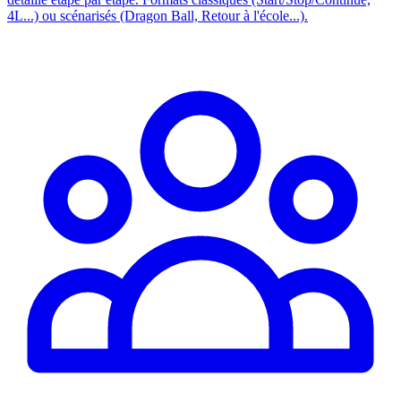
4L...) ou scénarisés (Dragon Ball, Retour à l'école...).