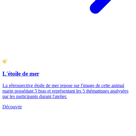
DAKI (Drop, Add, Keep, Improve)
DAKI est un format de rétrospective classique favorisant la réflexion
sur les pratiques et les valeurs de l'équipe. Ce thème est plutôt
recommandé après que l'équipe se soit exercée au scrum sur
plusieurs sprints. L'équipe sera alors plus à même de proposer des
changements pertinents.
Découvrir