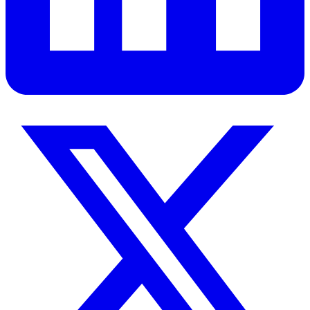
Prêt à animer de meilleures
rétrospectives de sprint ?
Essaie Umbreon gratuitement pendant 7 jours. Sans carte bancaire,
sans engagement.
Commencer l'essai gratuit
Umbreon
Outil de rétrospective sprint agile en ligne.