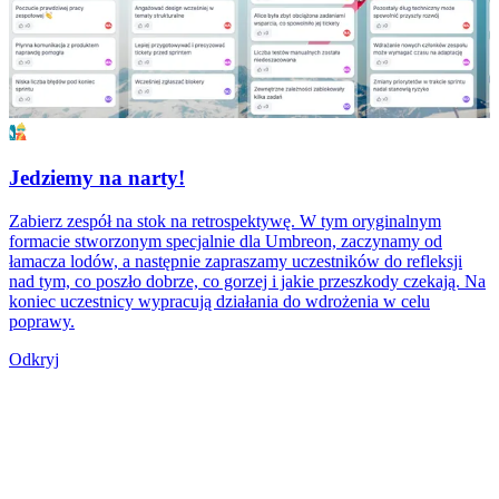
Jedziemy na narty!
Zabierz zespół na stok na retrospektywę. W tym oryginalnym
formacie stworzonym specjalnie dla Umbreon, zaczynamy od
łamacza lodów, a następnie zapraszamy uczestników do refleksji
nad tym, co poszło dobrze, co gorzej i jakie przeszkody czekają. Na
koniec uczestnicy wypracują działania do wdrożenia w celu
poprawy.
Odkryj