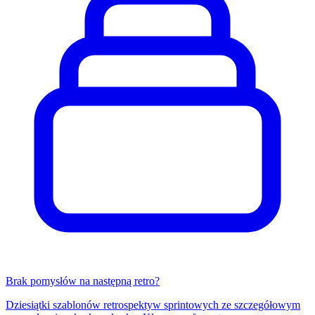
Brak pomysłów na następną retro?
Dziesiątki szablonów retrospektyw sprintowych ze szczegółowym