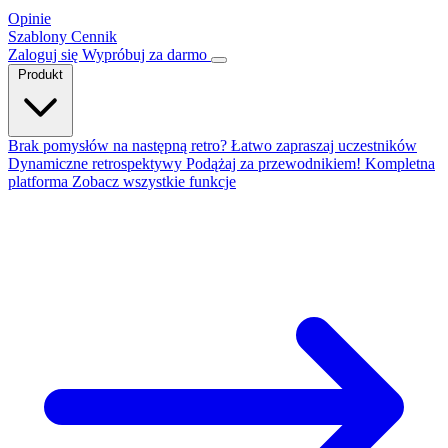
Opinie
Szablony
Cennik
Zaloguj się
Wypróbuj za darmo
Produkt
Brak pomysłów na następną retro?
Łatwo zapraszaj uczestników
Dynamiczne retrospektywy
Podążaj za przewodnikiem!
Kompletna
platforma
Zobacz wszystkie funkcje