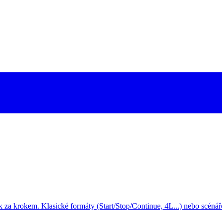
za krokem. Klasické formáty (Start/Stop/Continue, 4L...) nebo scénářo